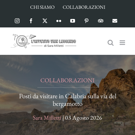
Salta
CHI SIAMO
COLLABORAZIONI
al
contenuto
Instagram
Facebook
X
Flickr
YouTube
Pinterest
TripAdvisor
Email
COLLABORAZIONI
Posti da visitare in Calabria sulla via del
bergamotto
Sara Milletti
|
03 Agosto 2026