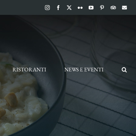
Instagram
Facebook
X
Flickr
YouTube
Pinterest
TripAdvis
Ema
RISTORANTI
NEWS E EVENTI