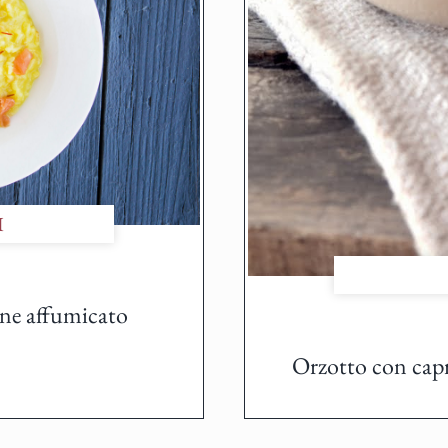
I
one affumicato
Orzotto con capri