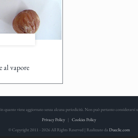
 al vapore
in quanto viene aggiornato senza alcuna periodicità. Non può pertanto considerarsi un 
Privacy Policy
|
Cookies Policy
© Copyright 2011 -
2026 All Rights Reserved | Realizzato da
Dueclic.com