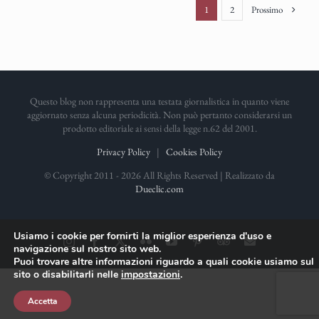
Prossimo
1
2
Questo blog non rappresenta una testata giornalistica in quanto viene
aggiornato senza alcuna periodicità. Non può pertanto considerarsi un
prodotto editoriale ai sensi della legge n.62 del 2001.
Privacy Policy
|
Cookies Policy
© Copyright 2011 -
2026 All Rights Reserved | Realizzato da
Dueclic.com
Usiamo i cookie per fornirti la miglior esperienza d'uso e
Instagram
Facebook
X
Flickr
YouTube
Pinterest
TripAdvisor
Email
navigazione sul nostro sito web.
Puoi trovare altre informazioni riguardo a quali cookie usiamo sul
sito o disabilitarli nelle
impostazioni
.
Accetta