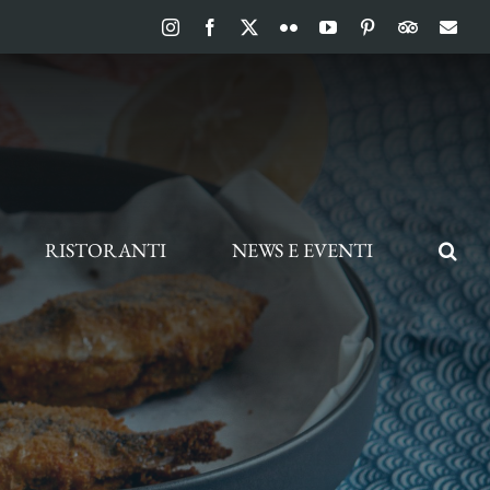
Instagram
Facebook
X
Flickr
YouTube
Pinterest
TripAdvis
Ema
RISTORANTI
NEWS E EVENTI