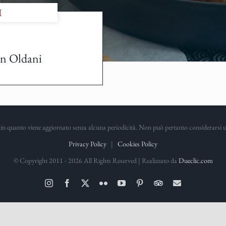
I
on Oldani
in quanto viene aggiornato senza alcuna periodicità. Non può pertanto considerarsi un 
Privacy Policy
|
Cookies Policy
© Copyright 2011 -
2026 All Rights Reserved | Realizzato da
Dueclic.com
Instagram
Facebook
X
Flickr
YouTube
Pinterest
TripAdvisor
Email