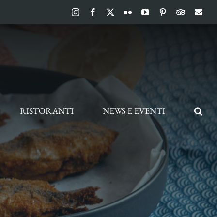
Instagram
Facebook
X
Flickr
YouTube
Pinterest
TripAdvis
Ema
RISTORANTI
NEWS E EVENTI