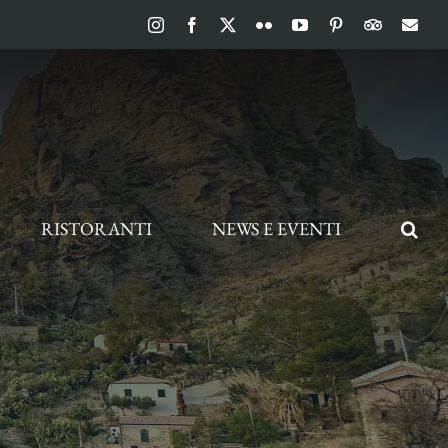
Instagram
Facebook
X
Flickr
YouTube
Pinterest
TripAdvis
Ema
RISTORANTI
NEWS E EVENTI