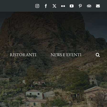
Instagram
Facebook
X
Flickr
YouTube
Pinterest
TripAdvis
Ema
RISTORANTI
NEWS E EVENTI