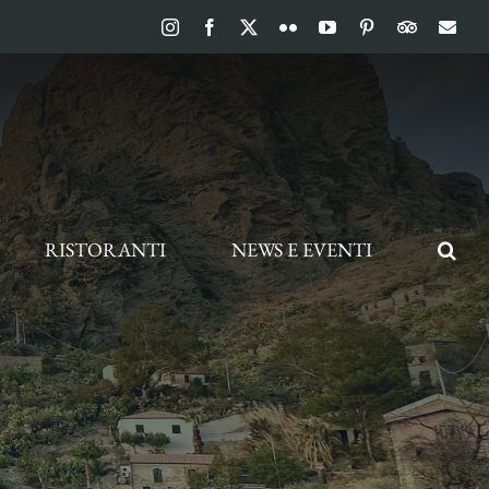
Instagram
Facebook
X
Flickr
YouTube
Pinterest
TripAdvis
Ema
RISTORANTI
NEWS E EVENTI