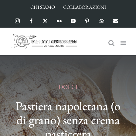
Salta
CHI SIAMO
COLLABORAZIONI
al
contenuto
Instagram
Facebook
X
Flickr
YouTube
Pinterest
TripAdvisor
Email
DOLCI
Pastiera napoletana (o
di grano) senza crema
pasticcera