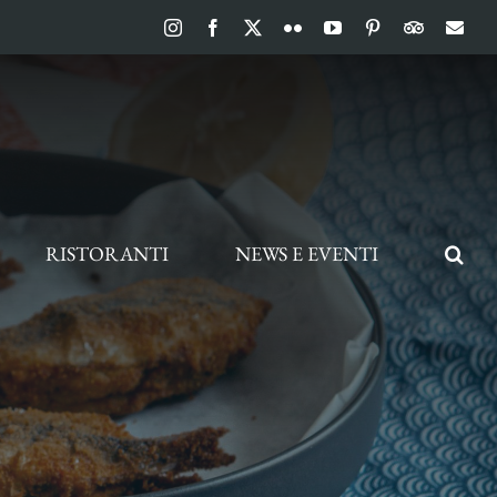
Instagram
Facebook
X
Flickr
YouTube
Pinterest
TripAdvis
Ema
RISTORANTI
NEWS E EVENTI