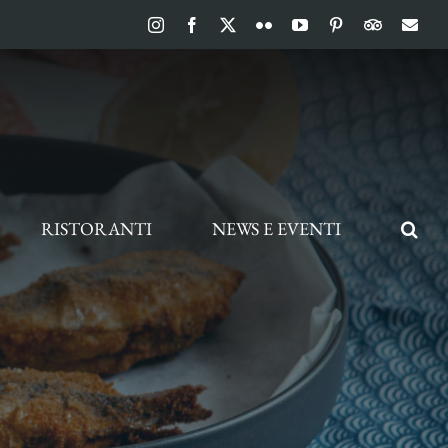
Instagram
Facebook
X
Flickr
YouTube
Pinterest
TripAdvis
Ema
RISTORANTI
NEWS E EVENTI