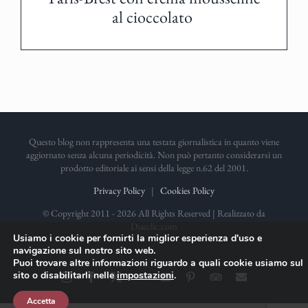
al cioccolato
Questo blog non rappresenta una testata giornalistica in quanto viene
aggiornato senza alcuna periodicità. Non può pertanto considerarsi un
prodotto editoriale ai sensi della legge n.62 del 2001.
Privacy Policy
|
Cookies Policy
© Copyright 2011 -
2026 All Rights Reserved | Realizzato da
Dueclic.com
Usiamo i cookie per fornirti la miglior esperienza d'uso e
navigazione sul nostro sito web.
Puoi trovare altre informazioni riguardo a quali cookie usiamo sul
sito o disabilitarli nelle
impostazioni
.
Instagram
Facebook
X
Flickr
YouTube
Pinterest
TripAdvisor
Email
Accetta