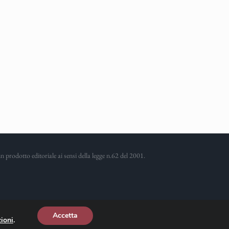
prodotto editoriale ai sensi della legge n.62 del 2001.
Accetta
ioni
.