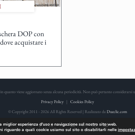
I
Raschera DOP con
ove acquistare i
in quanto viene aggiornato senza alcuna periodicità. Non può pertanto considerarsi un 
Privacy Policy
|
Cookies Policy
© Copyright 2011 -
2026 All Rights Reserved | Realizzato da
Dueclic.com
la miglior esperienza d'uso e navigazione sul nostro sito web.
Instagram
Facebook
X
Flickr
YouTube
Pinterest
TripAdvisor
Email
i riguardo a quali cookie usiamo sul sito o disabilitarli nelle
impostaz