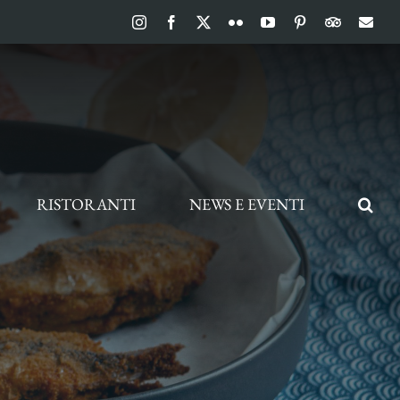
Instagram
Facebook
X
Flickr
YouTube
Pinterest
TripAdvis
Ema
RISTORANTI
NEWS E EVENTI