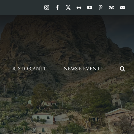
Instagram
Facebook
X
Flickr
YouTube
Pinterest
TripAdvis
Ema
RISTORANTI
NEWS E EVENTI