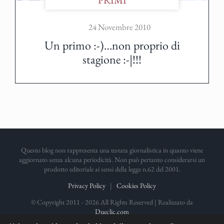
24 Novembre 2010
Un primo :-)…non proprio di
stagione :-|!!!
Questo blog non rappresenta una testata giornalistica in quanto viene
aggiornato senza alcuna periodicità. Non può pertanto considerarsi un
prodotto editoriale ai sensi della legge n.62 del 2001.
Privacy Policy
|
Cookies Policy
© Copyright 2011 -
2026 All Rights Reserved | Realizzato da
Dueclic.com