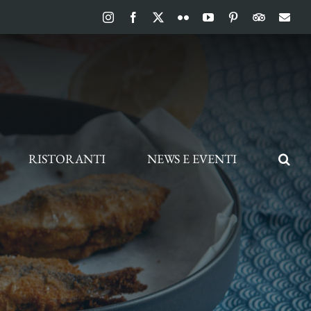
Instagram
Facebook
X
Flickr
YouTube
Pinterest
TripAdvis
Ema
RISTORANTI
NEWS E EVENTI