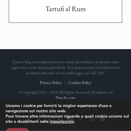
Tartufi al Rum
Questo blog non rappresenta una testata giornalistica in quanto viene
aggiornato senza alcuna periodicità. Non può pertanto considerarsi un
prodotto editoriale ai sensi della legge n.62 del 2001.
Privacy Policy
|
Cookies Policy
© Copyright 2011 -
2026 All Rights Reserved | Realizzato da
Dueclic.com
Usiamo i cookie per fornirti la miglior esperienza d'uso e
navigazione sul nostro sito web.
Puoi trovare altre informazioni riguardo a quali cookie usiamo sul
Instagram
Facebook
X
Flickr
YouTube
Pinterest
TripAdvisor
Email
sito o disabilitarli nelle
impostazioni
.