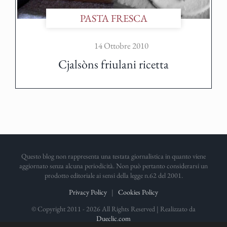
PASTA FRESCA
14 Ottobre 2010
Cjalsòns friulani ricetta
Questo blog non rappresenta una testata giornalistica in quanto viene
aggiornato senza alcuna periodicità. Non può pertanto considerarsi un
prodotto editoriale ai sensi della legge n.62 del 2001.
Privacy Policy
|
Cookies Policy
© Copyright 2011 -
2026 All Rights Reserved | Realizzato da
Dueclic.com