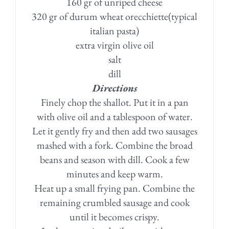
160 gr of unriped cheese
320 gr of durum wheat orecchiette(typical
italian pasta)
extra virgin olive oil
salt
dill
Directions
Finely chop the shallot. Put it in a pan
with olive oil and a tablespoon of water.
Let it gently fry and then add two sausages
mashed with a fork. Combine the broad
beans and season with dill. Cook a few
minutes and keep warm.
Heat up a small frying pan. Combine the
remaining crumbled sausage and cook
until it becomes crispy.