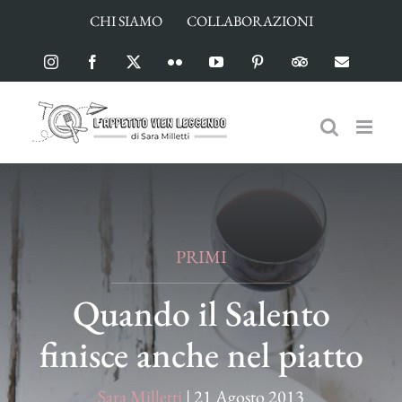
Salta
CHI SIAMO
COLLABORAZIONI
al
contenuto
Instagram
Facebook
X
Flickr
YouTube
Pinterest
TripAdvisor
Email
PRIMI
Quando il Salento
finisce anche nel piatto
Sara Milletti
|
21 Agosto 2013