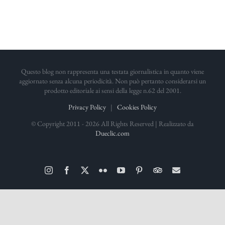
Questo blog non rappresenta una testata giornalistica in quanto viene
aggiornato senza alcuna periodicità. Non può pertanto considerarsi un
prodotto editoriale ai sensi della legge n.62 del 2001.
Privacy Policy
|
Cookies Policy
© Copyright 2011 -
2026 All Rights Reserved | Realizzato da
Dueclic.com
Instagram
Facebook
X
Flickr
YouTube
Pinterest
TripAdvisor
Email