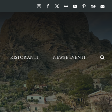
Instagram
Facebook
X
Flickr
YouTube
Pinterest
TripAdvis
Ema
RISTORANTI
NEWS E EVENTI