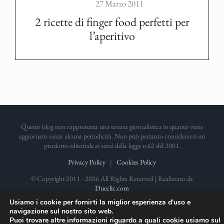
27 Marzo 2011
2 ricette di finger food perfetti per
l’aperitivo
Questo blog non rappresenta una testata giornalistica in quanto viene
aggiornato senza alcuna periodicità. Non può pertanto considerarsi un
prodotto editoriale ai sensi della legge n.62 del 2001.
Privacy Policy
|
Cookies Policy
© Copyright 2011 -
2026 All Rights Reserved | Realizzato da
Dueclic.com
Usiamo i cookie per fornirti la miglior esperienza d'uso e
navigazione sul nostro sito web.
Puoi trovare altre informazioni riguardo a quali cookie usiamo sul