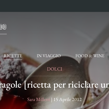
RICETTE
IN VIAGGIO
FOOD & WINE
DOLCI
agole [ricetta per riciclare u
Sara Milletti
|
15 Aprile 2012