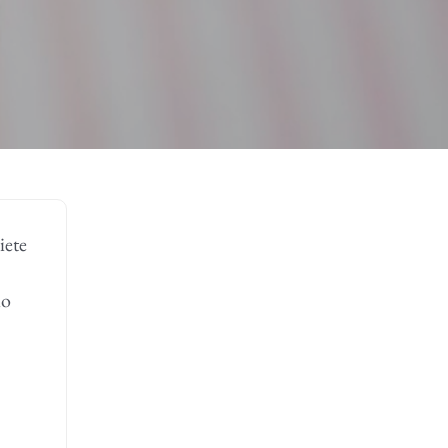
siete
io