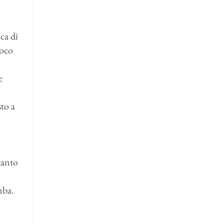
ca di
uoco
e
sto a
tanto
mba.