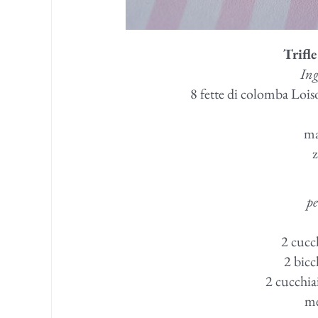
Trifl
Ing
8 fette di colomba Lois
ma
z
pe
2 cucc
2 bicc
2 cucchia
me