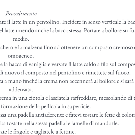
Procedimento
te il latte in un pentolino. Incidete in senso verticale la bac
 nel latte unendo anche la bacca stessa. Portate a bollore su f
medio.
ucchero e la maizena fino ad ottenere un composto cremoso 
omogeneo.
e la bacca di vaniglia e versate il latte caldo a filo sul compo
 di nuovo il composto nel pentolino e rimettete sul fuoco.
a mano finché la crema non accennerà al bollore e si sarà
addensata.
crema in una ciotola e lasciatela raffreddare, mescolando di 
a formazione della pellicola in superficie.
a una padella antiaderente e fatevi tostare le fette di colo
 tostate nella stessa padella le lamelle di mandorle.
te le fragole e tagliatele a fettine.