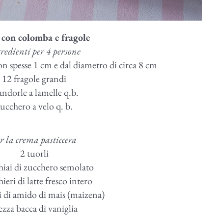
e con colomba e fragole
redienti per 4 persone
on spesse 1 cm e dal diametro di circa 8 cm
12 fragole grandi
ndorle a lamelle q.b.
ucchero a velo q. b.
r la crema pasticcera
2 tuorli
hiai di zucchero semolato
hieri di latte fresco intero
i di amido di mais (maizena)
zza bacca di vaniglia