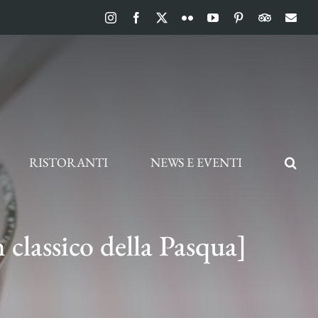
Instagram
Facebook
X
Flickr
YouTube
Pinterest
TripAdvis
Ema
RISTORANTI
NEWS E EVENTI
n classico della Pasqua]