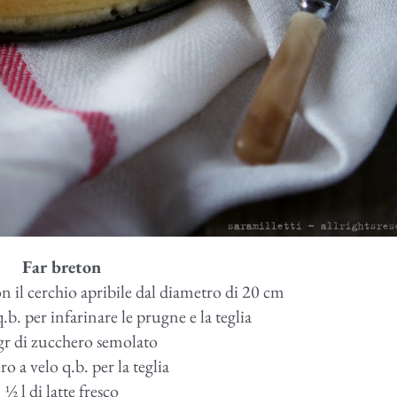
Far breton
 il cerchio apribile dal diametro di 20 cm
.b. per infarinare le prugne e la teglia
gr di zucchero semolato
o a velo q.b. per la teglia
½ l di latte fresco