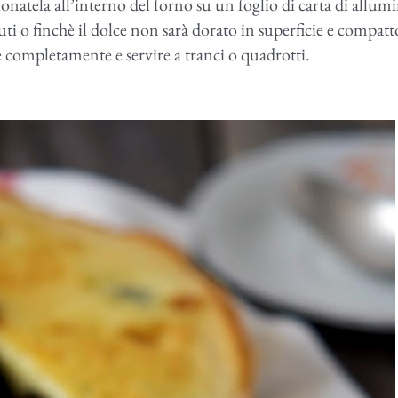
natela all’interno del forno su un foglio di carta di allumi
ti o finchè il dolce non sarà dorato in superficie e compatt
e completamente e servire a tranci o quadrotti.