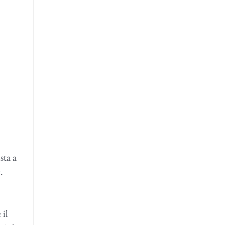
sta a
.
 il