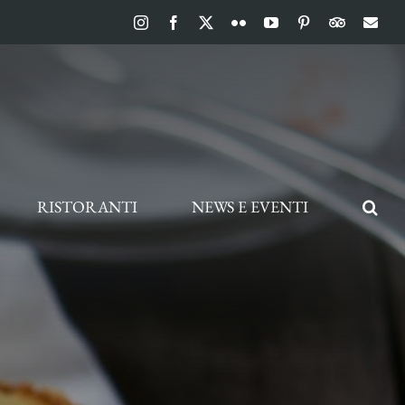
Instagram
Facebook
X
Flickr
YouTube
Pinterest
TripAdvis
Ema
RISTORANTI
NEWS E EVENTI