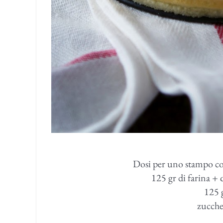
Dosi per uno stampo con
125 gr di farina + q
125 
zuccher