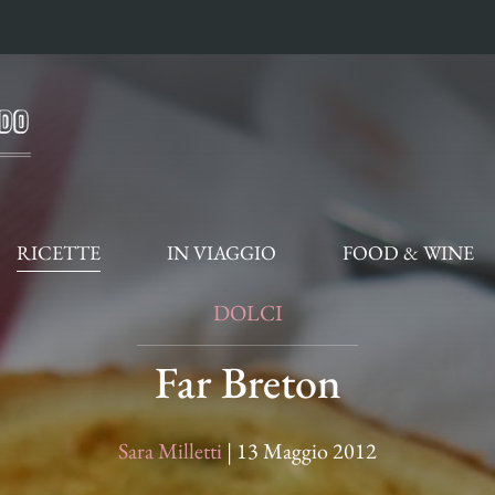
RICETTE
IN VIAGGIO
FOOD & WINE
DOLCI
Far Breton
Sara Milletti
|
13 Maggio 2012