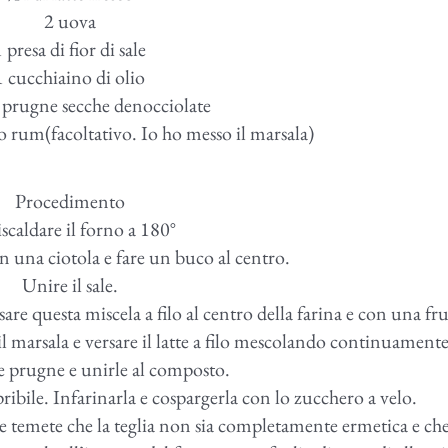
2 uova
 presa di fior di sale
1 cucchiaino di olio
 prugne secche denocciolate
o rum(facoltativo. Io ho messo il marsala)
Procedimento
iscaldare il forno a 180°
 in una ciotola e fare un buco al centro.
Unire il sale.
are questa miscela a filo al centro della farina e con una fru
l marsala e versare il latte a filo mescolando continuamente
le prugne e unirle al composto.
ibile. Infarinarla e cospargerla con lo zucchero a velo.
e temete che la teglia non sia completamente ermetica e che