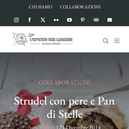
Salta
CHI SIAMO
COLLABORAZIONI
al
contenuto
Instagram
Facebook
X
Flickr
YouTube
Pinterest
TripAdvisor
Email
COLLABORAZIONI
Strudel con pere e Pan
di Stelle
Sara Milletti
|
21 Dicembre 2014