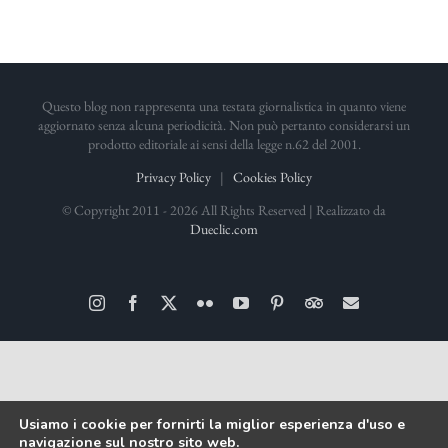
Questo blog non rappresenta una testata giornalistica in quanto viene
aggiornato senza alcuna periodicità. Non può pertanto considerarsi un
prodotto editoriale ai sensi della legge n.62 del 2001.
Privacy Policy
|
Cookies Policy
© Copyright 2011 -
2026 All Rights Reserved | Realizzato da
Dueclic.com
Instagram
Facebook
X
Flickr
YouTube
Pinterest
TripAdvisor
Email
Usiamo i cookie per fornirti la miglior esperienza d'uso e
navigazione sul nostro sito web.