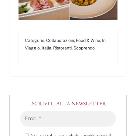
Categorie:
Collaborazioni
,
Food & Wine
,
In
Viaggio
,
Italia
,
Ristoranti
,
Scoprendo
ISCRIVITI ALLA NEWSLETTER
Accettazione al trattamento dei dati ai sensi della legge sulla