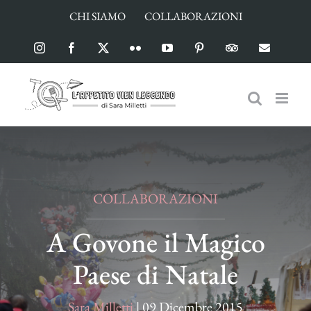
Salta
CHI SIAMO
COLLABORAZIONI
al
contenuto
Instagram
Facebook
X
Flickr
YouTube
Pinterest
TripAdvisor
Email
COLLABORAZIONI
A Govone il Magico
Paese di Natale
Sara Milletti
|
09 Dicembre 2015