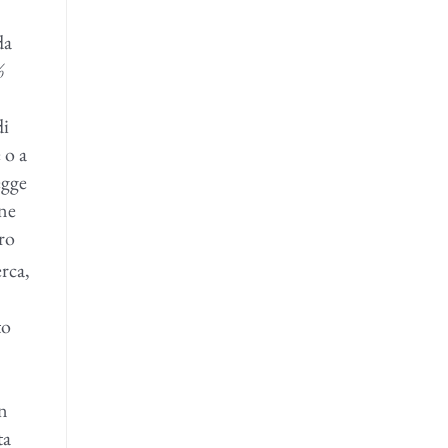
da
%
di
 o a
egge
one
ro
erca,
to
un
ta