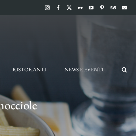
Instagram
Facebook
X
Flickr
YouTube
Pinterest
TripAdvis
Ema
RISTORANTI
NEWS E EVENTI
nocciole