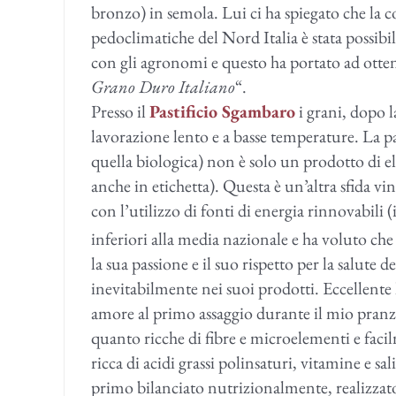
bronzo) in semola. Lui ci ha spiegato che la 
pedoclimatiche del Nord Italia è stata possibi
con gli agronomi e questo ha portato ad ottene
Grano Duro Italiano
“.
Presso il
Pastificio Sgambaro
i grani, dopo 
lavorazione lento e a basse temperature. La p
quella biologica) non è solo un prodotto di e
anche in etichetta). Questa è un’altra sfida 
con l’utilizzo di fonti di energia rinnovabili 
inferiori alla media nazionale e ha voluto che
la sua passione e il suo rispetto per la salute 
inevitabilmente nei suoi prodotti. Eccellente 
amore al primo assaggio durante il mio pranzo
quanto ricche di fibre e microelementi e facil
ricca di acidi grassi polinsaturi, vitamine e sa
primo bilanciato nutrizionalmente, realizzato