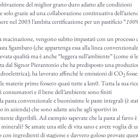
coltivazione del miglior grano duro adatto alle condizioni
le solo grazie ad una collaborazione continuativa dell’azien
re nel 2003 l’ambita certificazione per un pastificio “
100
la macinazione, vengono subito impastati con un processo 
asta Sgambaro (che appartenga essa alla linea convenzionale
levata qualità ma è anche “leggera sull’ambiente” (come si l
vinta dal Signor Pierantonio che ha predisposto una produzi
(idroelettrica), ha lavorato affinché le emissioni di CO
fosse
2
 le materie prime fossero quasi tutte a km0. Tutta la sua ric
dei consumatori e il bene dell’ambiente sono finiti
la pasta convenzionale e buonissime le paste integrali (è sta
 in azienda) che sono adatte anche agli sportivi in
mente digeribili. Ad esempio sapevate che la pasta al farro è
li minerali?
Se amate una stile di vita sano e avete voglia di 
 con ingredienti di stagione e davvero goloso provate ques