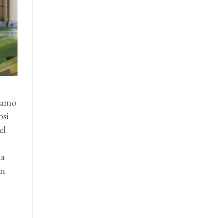
Siamo
osi
el
la
in