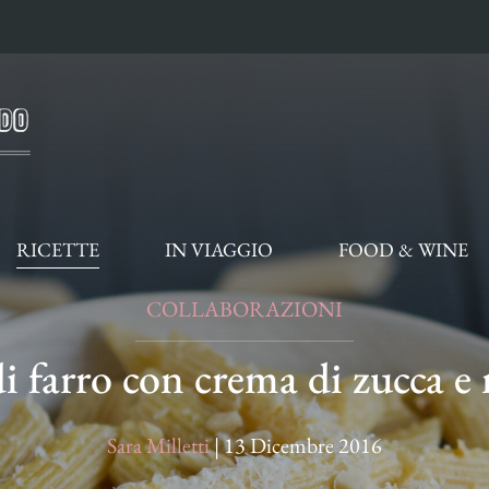
RICETTE
IN VIAGGIO
FOOD & WINE
COLLABORAZIONI
i farro con crema di zucca e 
Sara Milletti
|
13 Dicembre 2016