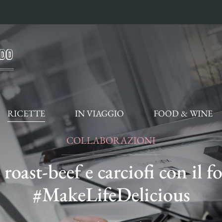
RICETTE
IN VIAGGIO
FOOD & WINE
COLLABORAZIONI
roast-beef e carciofi con il 
#MakeLifeDelicious