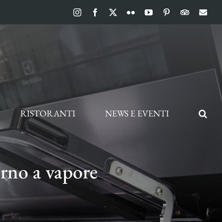
Instagram
Facebook
X
Flickr
YouTube
Pinterest
TripAdvis
Ema
RISTORANTI
NEWS E EVENTI
forno a vapore