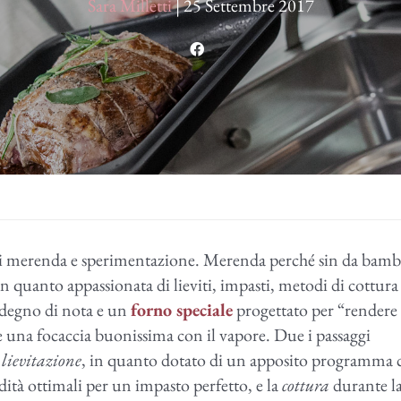
Sara Milletti
|
25 Settembre 2017
di merenda e sperimentazione. Merenda perché sin da bamb
in quanto appassionata di lieviti, impasti, metodi di cottura
 degno di nota e un
forno speciale
progettato per “rendere 
re una focaccia buonissima con il vapore. Due i passaggi
a
lievitazione
, in quanto dotato di un apposito programma 
dità ottimali per un impasto perfetto, e la
cottura
durante l