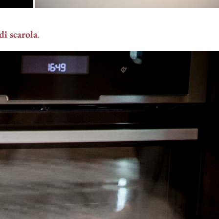
di scarola
.