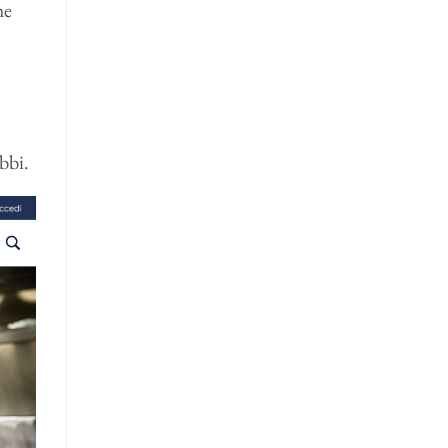
he
bbi.