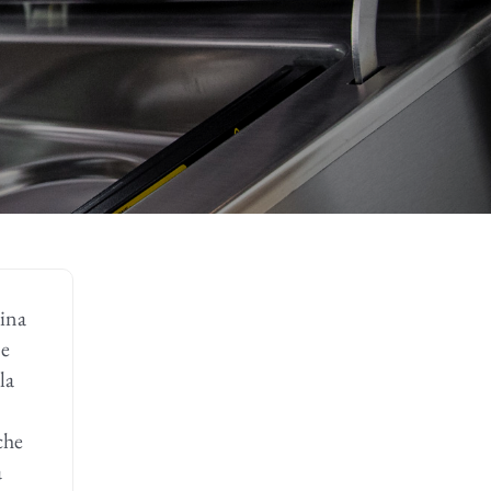
ina
 e
la
che
a