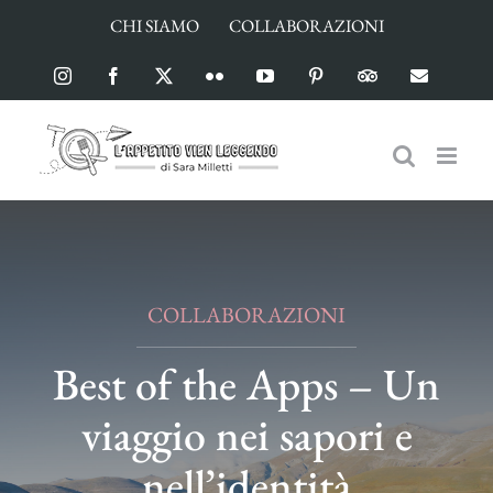
Salta
CHI SIAMO
COLLABORAZIONI
al
contenuto
Instagram
Facebook
X
Flickr
YouTube
Pinterest
TripAdvisor
Email
COLLABORAZIONI
Best of the Apps – Un
viaggio nei sapori e
nell’identità