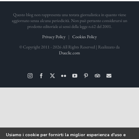
Questo blog non rappresenta una testata giornalistica in quanto viene
aggiornato senza alcuna periodicità. Non può pertanto considerarsi un
prodotto editoriale ai sensi della legge n.62 del 2001.
Privacy Policy
|
Cookies Policy
© Copyright 2011 -
2026 All Rights Reserved | Realizzato da
Dueclic.com
Instagram
Facebook
X
Flickr
YouTube
Pinterest
TripAdvisor
Email
Usiamo i cookie per fornirti la miglior esperienza d'uso e