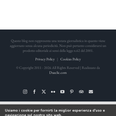
Questo blog non rappresenta una testata giornalistica in quanto viene
aggiornato senza alcuna periodicità. Non può pertanto considerarsi un
prodotto editoriale ai sensi della legge n.62 del 2001.
Privacy Policy
|
Cookies Policy
© Copyright 2011 -
2026 All Rights Reserved | Realizzato da
Dueclic.com
Instagram
Facebook
X
Flickr
YouTube
Pinterest
TripAdvisor
Email
Usiamo i cookie per fornirti la miglior esperienza d'uso e
navigazione sul nostro sito web.