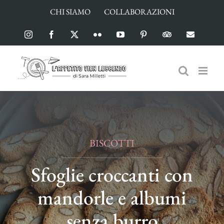
Salta
CHI SIAMO
COLLABORAZIONI
al
contenuto
Instagram
Facebook
X
Flickr
YouTube
Pinterest
TripAdvisor
Email
BISCOTTI
Sfoglie croccanti con
mandorle e albumi
senza burro