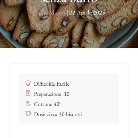
Giulia Manni
|
22 Aprile 2025
Facile
Difficoltà:
10'
Preparazione:
40'
Cottura:
circa 30 biscotti
Dosi: