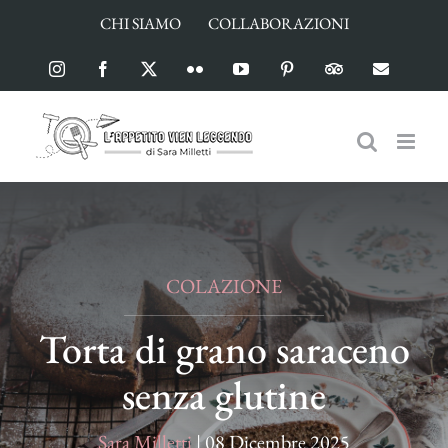
Salta
CHI SIAMO
COLLABORAZIONI
al
contenuto
Instagram
Facebook
X
Flickr
YouTube
Pinterest
TripAdvisor
Email
COLAZIONE
Torta di grano saraceno
senza glutine
Sara Milletti
|
08 Dicembre 2025