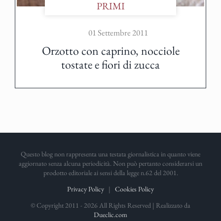
PRIMI
01 Settembre 2011
Orzotto con caprino, nocciole
tostate e fiori di zucca
Questo blog non rappresenta una testata giornalistica in quanto viene
aggiornato senza alcuna periodicità. Non può pertanto considerarsi un
prodotto editoriale ai sensi della legge n.62 del 2001.
Privacy Policy
|
Cookies Policy
© Copyright 2011 -
2026 All Rights Reserved | Realizzato da
Dueclic.com