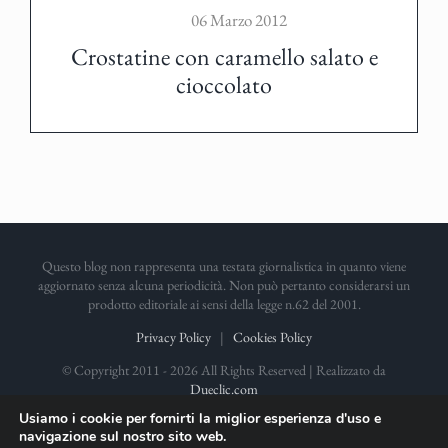
06 Marzo 2012
Crostatine con caramello salato e
cioccolato
Questo blog non rappresenta una testata giornalistica in quanto viene
aggiornato senza alcuna periodicità. Non può pertanto considerarsi un
prodotto editoriale ai sensi della legge n.62 del 2001.
Privacy Policy
|
Cookies Policy
© Copyright 2011 -
2026 All Rights Reserved | Realizzato da
Dueclic.com
Usiamo i cookie per fornirti la miglior esperienza d'uso e
navigazione sul nostro sito web.