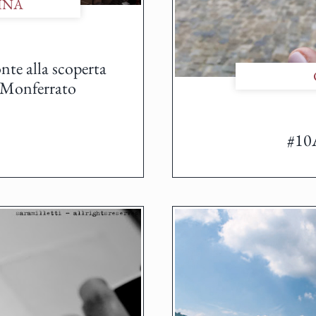
INA
nte alla scoperta
e Monferrato
#10