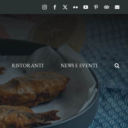
Instagram
Facebook
X
Flickr
YouTube
Pinterest
TripAdvis
Ema
RISTORANTI
NEWS E EVENTI