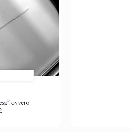
iesa” ovvero
2