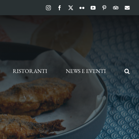
Instagram
Facebook
X
Flickr
YouTube
Pinterest
TripAdvis
Ema
RISTORANTI
NEWS E EVENTI