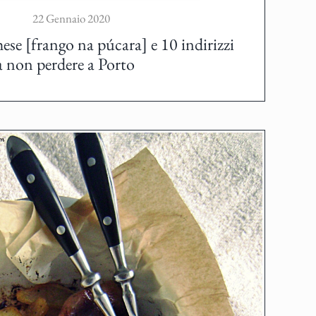
22 Gennaio 2020
hese [frango na púcara] e 10 indirizzi
a non perdere a Porto