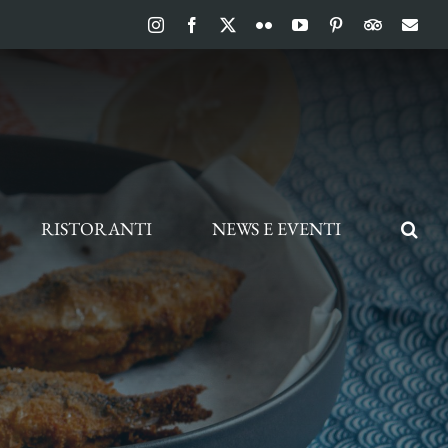
Instagram
Facebook
X
Flickr
YouTube
Pinterest
TripAdvis
Ema
RISTORANTI
NEWS E EVENTI