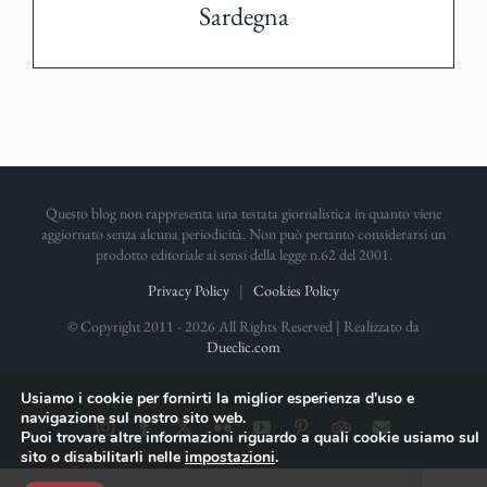
Sardegna
Questo blog non rappresenta una testata giornalistica in quanto viene
aggiornato senza alcuna periodicità. Non può pertanto considerarsi un
prodotto editoriale ai sensi della legge n.62 del 2001.
Privacy Policy
|
Cookies Policy
© Copyright 2011 -
2026 All Rights Reserved | Realizzato da
Dueclic.com
Usiamo i cookie per fornirti la miglior esperienza d'uso e
navigazione sul nostro sito web.
Instagram
Facebook
X
Flickr
YouTube
Pinterest
TripAdvisor
Email
Puoi trovare altre informazioni riguardo a quali cookie usiamo sul
sito o disabilitarli nelle
impostazioni
.