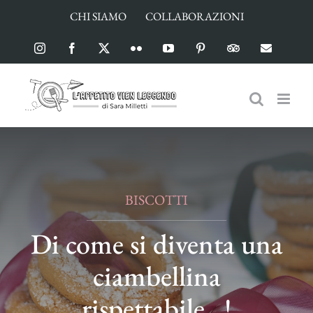
Salta
CHI SIAMO
COLLABORAZIONI
al
contenuto
Instagram
Facebook
X
Flickr
YouTube
Pinterest
TripAdvisor
Email
BISCOTTI
Di come si diventa una
ciambellina
rispettabile…!