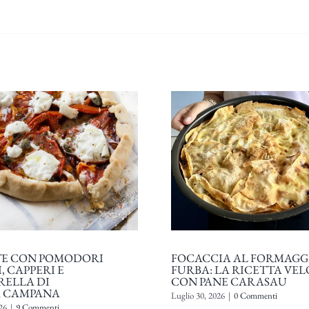
TE CON POMODORI
FOCACCIA AL FORMAGG
, CAPPERI E
FURBA: LA RICETTA VE
ELLA DI
CON PANE CARASAU
A CAMPANA
Luglio 30, 2026
|
0 Commenti
26
|
9 Commenti