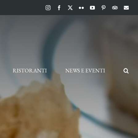
Instagram
Facebook
X
Flickr
YouTube
Pinterest
TripAdvis
Ema
RISTORANTI
NEWS E EVENTI