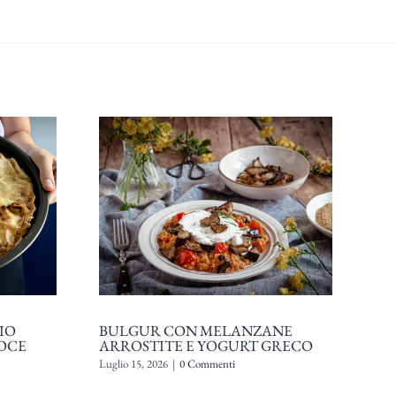
IO
BULGUR CON MELANZANE
AC
LOCE
ARROSTITE E YOGURT GRECO
LI
Luglio 15, 2026
|
0 Commenti
Agos