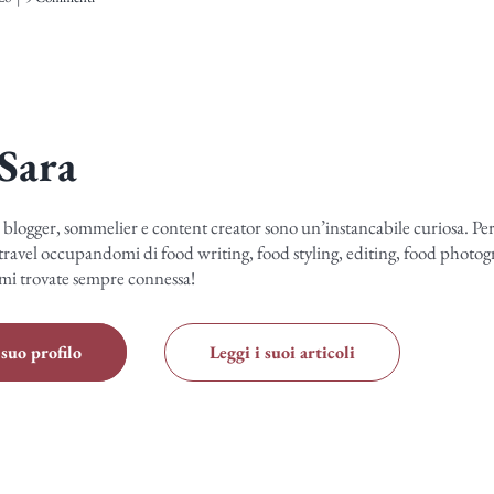
Sara
 blogger, sommelier e content creator sono un’instancabile curiosa. Pe
travel occupandomi di food writing, food styling, editing, food photogr
mi trovate sempre connessa!
suo profilo
Leggi i suoi articoli