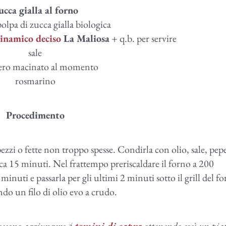
ucca gialla al forno
olpa di zucca gialla biologica
dinamico
deciso
La Maliosa
+ q.b. per servire
sale
ero macinato al momento
rosmarino
Procedimento
 pezzi o fette non troppo spesse. Condirla con olio, sale, pep
rca 15 minuti. Nel frattempo preriscaldare il forno a 200
inuti e passarla per gli ultimi 2 minuti sotto il grill del fo
do un filo di olio evo a crudo.
 possono aggiungere 4
tomini di capra
ottenendo così un pia