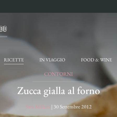
RICETTE
IN VIAGGIO
FOOD & WINE
CONTORNI
Zucca gialla al forno
Sara Milletti
|
30 Settembre 2012