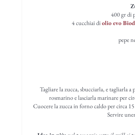
Z
400 gr di p
4 cucchiai di
olio evo Bio
pepe n
Tagliare la zucca, sbucciarla, e tagliarla a
rosmarino e lasciarla marinare per ci
Cuocere la zucca in forno caldo per circa 15 m
Servire unen
Idea in più:
nel passaggio sotto il grill si