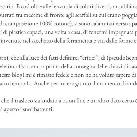
essario. E così oltre alle lenzuola di colori diversi, ma abbina
surrati tra me&me di fronte agli scaffali su cui erano poggia
 di composizione 100% cotone), si sono calamitati verso i p
i di plastica capaci, una volta a casa, di tenermi impegnata 
 rinvenute nel sacchetto della ferramenta e viti dalle forme e
rni, che alla luce dei fatti definirei “critici”, di (pseudo)segn
lefono fisso, ancor prima della consegna delle chiavi di cas
questo blog) mi è rimasto fedele e non ne ha voluto sapere di
tratto tempo fa. Anche per lui era giunto il momento di and
e il trasloco sia andato a buon fine e un altro dato certo 
à aperto i suoi battenti!