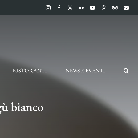
Instagram
Facebook
X
Flickr
YouTube
Pinterest
TripAdvis
Ema
RISTORANTI
NEWS E EVENTI
agù bianco