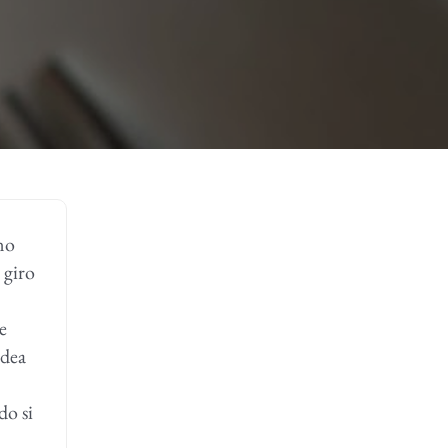
ano
 giro
e
idea
do si