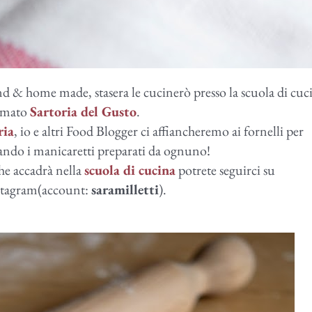
nd & home made, stasera le cucinerò presso la scuola di cuc
irmato
Sartoria del Gusto
.
ria
, io e altri Food Blogger ci affiancheremo ai fornelli per
ando i manicaretti preparati da ognuno!
he accadrà nella
scuola di cucina
potrete seguirci su
nstagram(account:
saramilletti
).