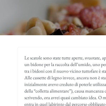
Le scatole sono state tutte aperte, svuotate, 
un bidone per la raccolta dell’umido, uno per l
tra i bidoni con il nuovo vicino tuttofare è st
Alle cassette di legno invece, ancora non è s
inizialmente avevo creduto di poterle utilizza
della “colletta alimentare”), causa mancanza d
scrivendo, ora avrei quasi cambiato idea. O me
entra in quel labirinto dal percorso obbligato