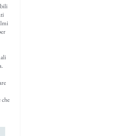
bili
ti
almi
per
ali
a.
are
è che