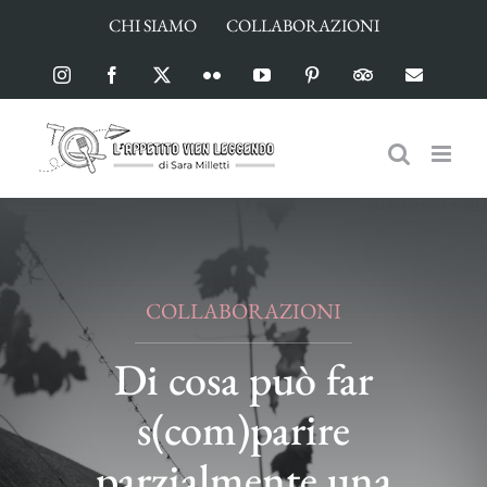
Salta
CHI SIAMO
COLLABORAZIONI
al
contenuto
Instagram
Facebook
X
Flickr
YouTube
Pinterest
TripAdvisor
Email
COLLABORAZIONI
Di cosa può far
s(com)parire
parzialmente una