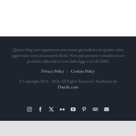
Questo blog non rappresenta una testata giornalistica in quanto viene
aggiornato senza alcuna periodicità. Non può pertanto considerarsi un
prodotto editoriale ai sensi della legge n.62 del 2001.
Privacy Policy
|
Cookies Policy
© Copyright 2011 -
2026 All Rights Reserved | Realizzato da
Dueclic.com
Instagram
Facebook
X
Flickr
YouTube
Pinterest
TripAdvisor
Email