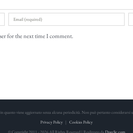
ser for the next time I comment.
in quanto viene aggiornato senza alcuna periodicità. Non può pertanto considerarsi un 
Privacy Policy
|
Cookies Policy
© Copyright 2011 -
2026 All Rights Reserved | Realizzato da
Dueclic.com