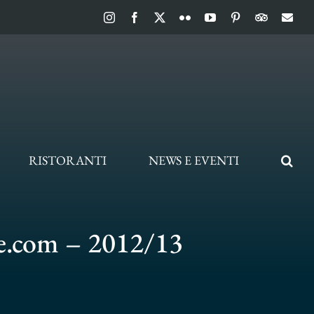
Instagram
Facebook
X
Flickr
YouTube
Pinterest
TripAdvis
Ema
RISTORANTI
NEWS E EVENTI
e.com – 2012/13