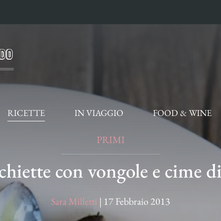
RICETTE
IN VIAGGIO
FOOD & WINE
PRIMI
chiette con vongole e cime di
Sara Milletti
|
17 Febbraio 2013