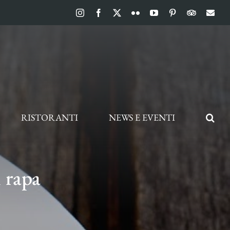
Instagram
Facebook
X
Flickr
YouTube
Pinterest
TripAdvis
Ema
RISTORANTI
NEWS E EVENTI
 rapa