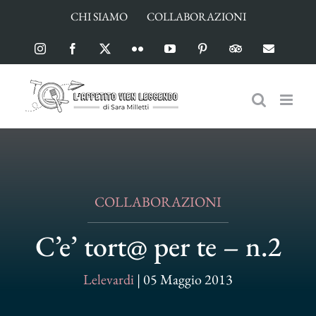
Salta
CHI SIAMO
COLLABORAZIONI
al
contenuto
Instagram
Facebook
X
Flickr
YouTube
Pinterest
TripAdvisor
Email
COLLABORAZIONI
C’e’ tort@ per te – n.2
Lelevardi
|
05 Maggio 2013