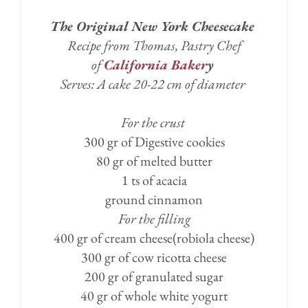
The Original New York Cheesecake
Recipe from Thomas, Pastry Chef
of
California Baker
y
Serves: A cake 20-22 cm of diameter
For the crust
300 gr of Digestive cookies
80 gr of melted butter
1 ts of acacia
ground cinnamon
For the filling
400 gr of cream cheese(robiola cheese)
300 gr of cow ricotta cheese
200 gr of granulated sugar
40 gr of whole white yogurt