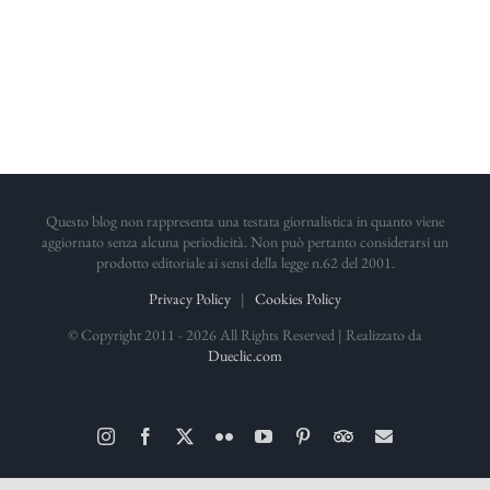
Questo blog non rappresenta una testata giornalistica in quanto viene
aggiornato senza alcuna periodicità. Non può pertanto considerarsi un
prodotto editoriale ai sensi della legge n.62 del 2001.
Privacy Policy
|
Cookies Policy
© Copyright 2011 -
2026 All Rights Reserved | Realizzato da
Dueclic.com
Instagram
Facebook
X
Flickr
YouTube
Pinterest
TripAdvisor
Email