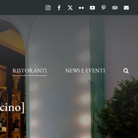
Instagram
Facebook
X
Flickr
YouTube
Pinterest
TripAdvis
Ema
RISTORANTI
NEWS E EVENTI
cino]