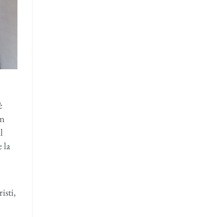
è
en
l
e la
isti,