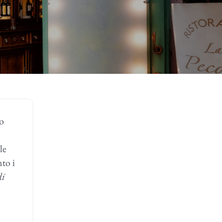
mo
le
to i
di