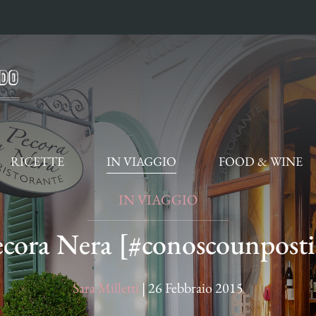
RICETTE
IN VIAGGIO
FOOD & WINE
IN VIAGGIO
ecora Nera [#conoscounposti
Sara Milletti
|
26 Febbraio 2015