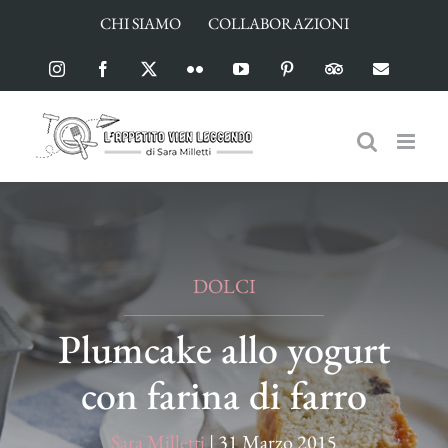
Salta
CHI SIAMO
COLLABORAZIONI
al
contenuto
Instagram
Facebook
X
Flickr
YouTube
Pinterest
TripAdvisor
Email
DOLCI
Plumcake allo yogurt
con farina di farro
Sara Milletti
|
31 Marzo 2015