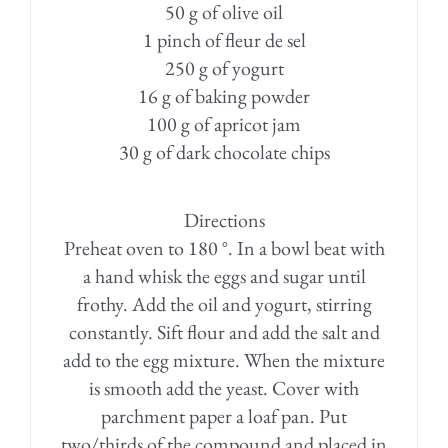
50 g of olive oil
1 pinch of fleur de sel
250 g of yogurt
16 g of baking powder
100 g of apricot jam
30 g of dark chocolate chips
Directions
Preheat oven to 180 °. In a bowl beat with
a hand whisk the eggs and sugar until
frothy. Add the oil and yogurt, stirring
constantly. Sift flour and add the salt and
add to the egg mixture. When the mixture
is smooth add the yeast. Cover with
parchment paper a loaf pan. Put
two/thirds of the compound and placed in