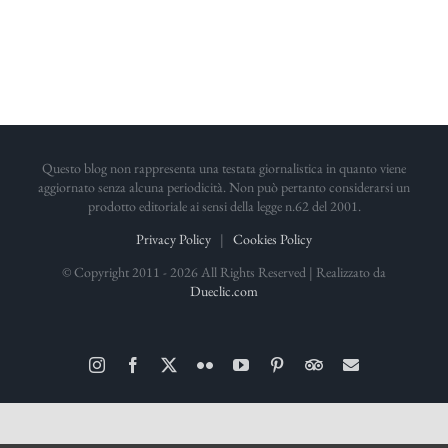
Questo blog non rappresenta una testata giornalistica in quanto viene
aggiornato senza alcuna periodicità. Non può pertanto considerarsi un
prodotto editoriale ai sensi della legge n.62 del 2001.
Privacy Policy
|
Cookies Policy
© Copyright 2011 -
2026 All Rights Reserved | Realizzato da
Dueclic.com
Instagram
Facebook
X
Flickr
YouTube
Pinterest
TripAdvisor
Email