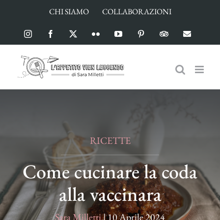
Salta
CHI SIAMO
COLLABORAZIONI
al
contenuto
Instagram
Facebook
X
Flickr
YouTube
Pinterest
TripAdvisor
Email
RICETTE
Come cucinare la coda
alla vaccinara
Sara Milletti
|
10 Aprile 2024