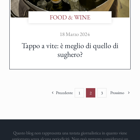
FOOD & WINE
18 Marzo 2024
Tappo a vite: è meglio di quello di
sughero?
Precedente
Prossimo
1
2
3
Questo blog non rappresenta una testata giornalistica in quanto viene
aggiornato senza alcuna periodicità. Non può pertanto considerarsi un