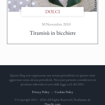
DOLCI
30 Novembre 2010
Tiramisù in bicchiere
Questo blog non rappresenta una testata giornalistica in quanto viene
aggiornato senza alcuna periodicità. Non può pertanto considerarsi un
prodotto editoriale ai sensi della legge n.62 del 2001.
Privacy Policy
|
Cookies Policy
© Copyright 2011 -
2026 All Rights Reserved | Realizzato da
Dueclic.com