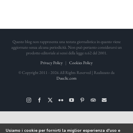
Questo blog non rappresenta una testata giornalistica in quanto viene
aggiornato senza alcuna periodicità. Non può pertanto considerarsi un
prodotto editoriale ai sensi della legge n.62 del 2001.
Privacy Policy
|
Cookies Policy
© Copyright 2011 -
2026 All Rights Reserved | Realizzato da
Dueclic.com
Instagram
Facebook
X
Flickr
YouTube
Pinterest
TripAdvisor
Email
Usiamo i cookie per fornirti la miglior esperienza d'uso e